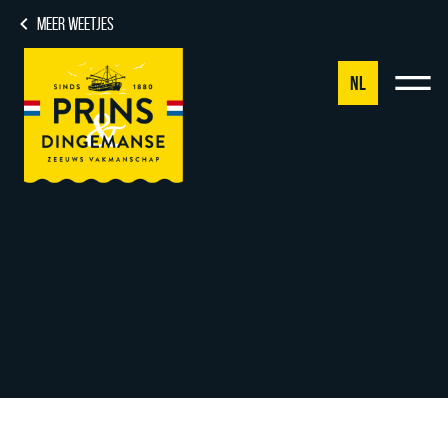
MEER WEETJES
NL
NL
DE
EN
FR