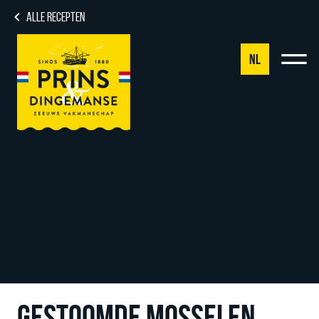
ALLE RECEPTEN
NL
NL
DE
EN
FR
GESTOOMDE MOSSELEN